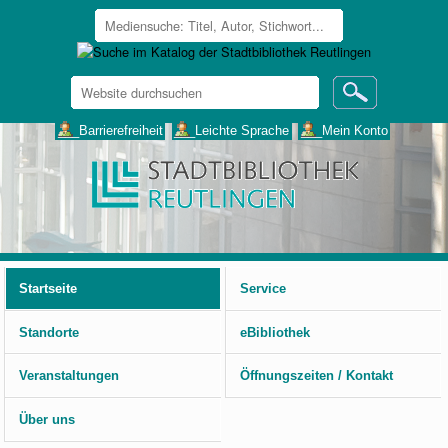
Website
durchsuchen
Erweiterte
___Barrierefreiheit
___Leichte Sprache
___Mein Konto
Suche…
Benutzerspezifische
Werkzeuge
Startseite
Service
Standorte
eBibliothek
Veranstaltungen
Öffnungszeiten / Kontakt
Über uns