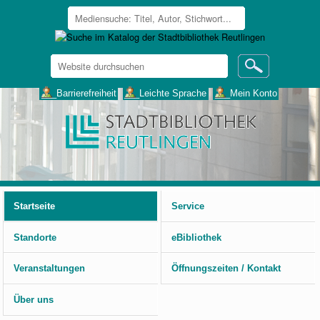
Website
durchsuchen
Erweiterte
___Barrierefreiheit
___Leichte Sprache
___Mein Konto
Suche…
Benutzerspezifische
Werkzeuge
Startseite
Service
Standorte
eBibliothek
Veranstaltungen
Öffnungszeiten / Kontakt
Über uns