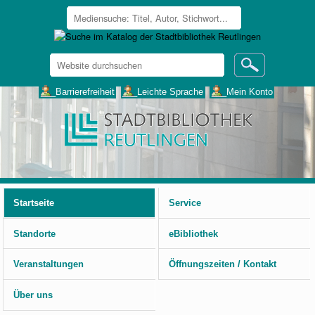
Website
durchsuchen
Erweiterte
___Barrierefreiheit
___Leichte Sprache
___Mein Konto
Suche…
Benutzerspezifische
Werkzeuge
Startseite
Service
Standorte
eBibliothek
Veranstaltungen
Öffnungszeiten / Kontakt
Über uns