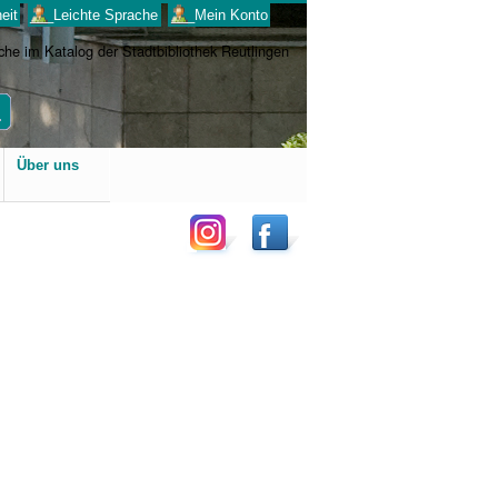
eit
___Leichte Sprache
___Mein Konto
Benutzerspezifische
Über uns
Werkzeuge