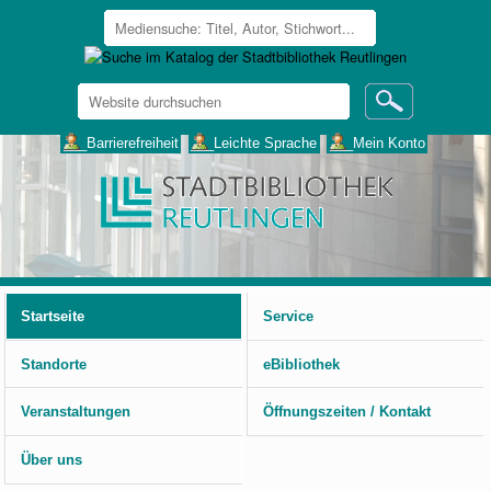
Website
durchsuchen
Erweiterte
___Barrierefreiheit
___Leichte Sprache
___Mein Konto
Suche…
Benutzerspezifische
Werkzeuge
Startseite
Service
Standorte
eBibliothek
Veranstaltungen
Öffnungszeiten / Kontakt
Über uns