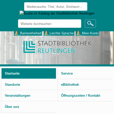
Website
durchsuchen
Erweiterte
___Barrierefreiheit
___Leichte Sprache
___Mein Konto
Suche…
Benutzerspezifische
Werkzeuge
Startseite
Service
Standorte
eBibliothek
Veranstaltungen
Öffnungszeiten / Kontakt
Über uns