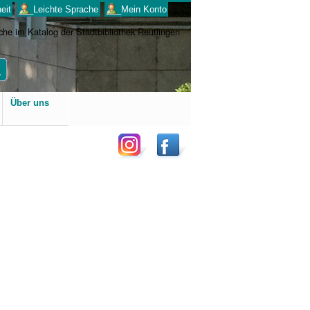
eit
___Leichte Sprache
___Mein Konto
Benutzerspezifische
Über uns
Werkzeuge