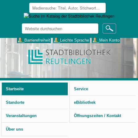
Website
durchsuchen
Erweiterte
___Barrierefreiheit
___Leichte Sprache
___Mein Konto
Suche…
Benutzerspezifische
Werkzeuge
Startseite
Service
Standorte
eBibliothek
Veranstaltungen
Öffnungszeiten / Kontakt
Über uns