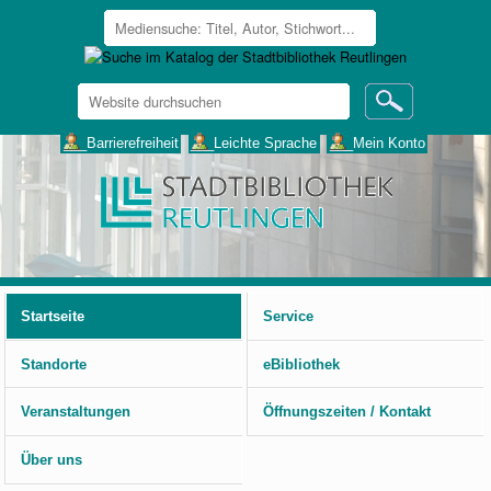
Website
durchsuchen
Erweiterte
___Barrierefreiheit
___Leichte Sprache
___Mein Konto
Suche…
Benutzerspezifische
Werkzeuge
Startseite
Service
Standorte
eBibliothek
Veranstaltungen
Öffnungszeiten / Kontakt
Über uns