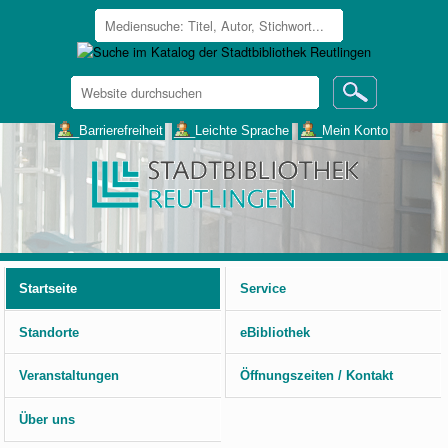
Website
durchsuchen
Erweiterte
___Barrierefreiheit
___Leichte Sprache
___Mein Konto
Suche…
Benutzerspezifische
Werkzeuge
Startseite
Service
Standorte
eBibliothek
Veranstaltungen
Öffnungszeiten / Kontakt
Über uns