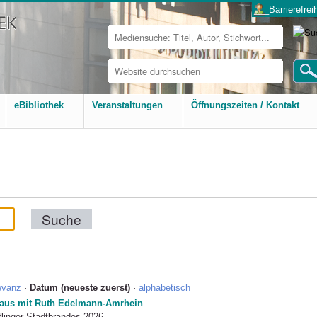
___Barrierefreih
Website
durchsuchen
Erweiterte
Suche…
eBibliothek
Veranstaltungen
Öffnungszeiten / Kontakt
evanz
·
Datum (neueste zuerst)
·
alphabetisch
Haus mit Ruth Edelmann-Amrhein
tlinger Stadtbrandes 2026