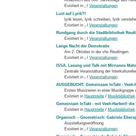
Existiert in
-
/
Veranstaltungen
Lust auf Lyrik?!
lyrik lesen, lyrik schreiben, lyrik versteh
Existiert in
-
/
Veranstaltungen
Rundgang durch die Stadtbibliothek Reutl
Existiert in
-
/
Veranstaltungen
Lange Nacht der Demokratie
Am 2. Oktober in der vhs Reutlingen.
Existiert in
-
/
Veranstaltungen
ISSA. Lesung und Talk mit Mirrianne Mah
Zentrale Veranstaltung der Interkulturell
Existiert in
-
/
Veranstaltungen
AUSGEBUCHT: Gemeinsam InTakt - Veeh-Har
Erstes Musizieren in einer Musikgruppe
Existiert in
Hauptstelle
/
Musikbibliothek
Gemeinsam InTakt - mit Veeh-Harfen® die 
Existiert in
Hauptstelle
/
Musikbibliothek
Organisch – Geometrisch: Gabriele Ebers
Ausstellungseröffnung
Existiert in
-
/
Veranstaltungen