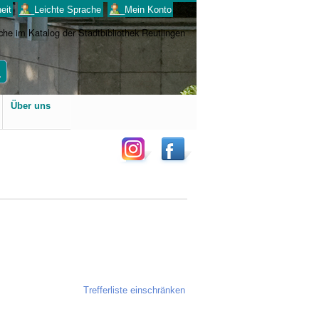
eit
___Leichte Sprache
___Mein Konto
Benutzerspezifische
Über uns
Werkzeuge
Trefferliste einschränken