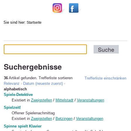
Sie sind hier:
Startseite
Suchergebnisse
36
Artikel gefunden.
Trefferliste sortieren
Trefferliste einschränken
Relevanz
·
Datum (neueste zuerst)
·
alphabetisch
Spiele-Detektive
Existiert in
Zweigstellen
/
Mittelstadt
/
Veranstaltungen
Spielzeit!
Offener Spielenachmittag
Existiert in
Zweigstellen
/
Betzingen
/
Veranstaltungen
Spinne spielt Klavier