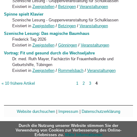
Szenische Lesung - Gruppenveranstaltung für Schulklassen
Existiert in
Zweigstellen
/
Betzingen
/
Veranstaltungen
Spinne spielt Klavier
Szenische Lesung - Gruppenveranstaltung für Schulklassen
Existiert in
Zweigstellen
/
Betzingen
/
Veranstaltungen
Szenische Lesung: Das magische Baumhaus
Frederick Tag 2026
Existiert in
Zweigstellen
/
Gönningen
/
Veranstaltungen
Vortrag: Fit und gesund durch die Wechseljahre
Dr. med. Ruth Mayer, Fachärztin für Frauenheilkunde und
Geburtshilfe, Tübingen
Existiert in
Zweigstellen
/
Rommelsbach
/
Veranstaltungen
« 10 frühere Artikel
1
2
3
4
Website durchsuchen
|
Impressum
|
Datenschutzerklärung
Durch die Nutzung unserer Website stimmen Sie der
Verwendung von Cookies zur Verbesserung des Online-
Erlebnisses zu.
Mehr Informationen