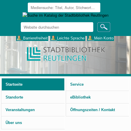
Website
durchsuchen
Erweiterte
___Barrierefreiheit
___Leichte Sprache
___Mein Konto
Suche…
Benutzerspezifische
Werkzeuge
Startseite
Service
Standorte
eBibliothek
Veranstaltungen
Öffnungszeiten / Kontakt
Über uns