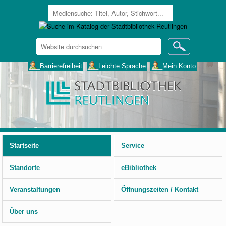
Website
durchsuchen
Erweiterte
___Barrierefreiheit
___Leichte Sprache
___Mein Konto
Suche…
Benutzerspezifische
Werkzeuge
Startseite
Service
Standorte
eBibliothek
Veranstaltungen
Öffnungszeiten / Kontakt
Über uns