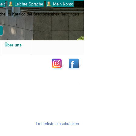
eit
___Leichte Sprache
___Mein Konto
Benutzerspezifische
Über uns
Werkzeuge
Trefferliste einschränken