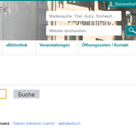
___Barrierefreih
Website
durchsuchen
Erweiterte
Suche…
eBibliothek
Veranstaltungen
Öffnungszeiten / Kontakt
evanz
·
Datum (neueste zuerst)
·
alphabetisch