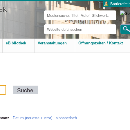
___Barrierefreih
Website
durchsuchen
Erweiterte
Suche…
eBibliothek
Veranstaltungen
Öffnungszeiten / Kontakt
evanz
·
Datum (neueste zuerst)
·
alphabetisch