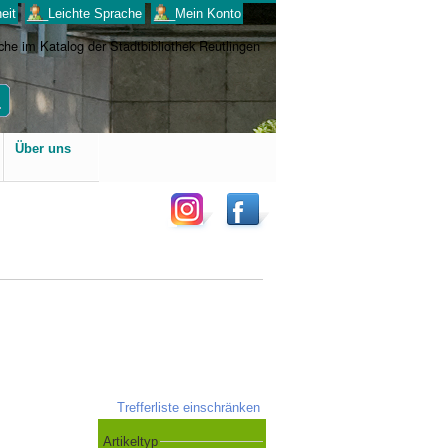
eit
___Leichte Sprache
___Mein Konto
Benutzerspezifische
Über uns
Werkzeuge
Trefferliste einschränken
Artikeltyp