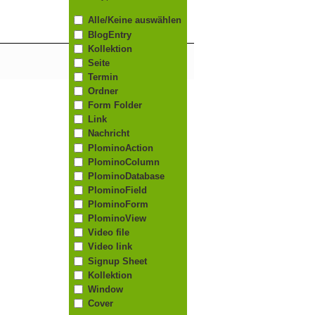
Alle/Keine auswählen
BlogEntry
Kollektion
Seite
Termin
Ordner
Form Folder
Link
Nachricht
PlominoAction
PlominoColumn
PlominoDatabase
PlominoField
PlominoForm
PlominoView
Video file
Video link
Signup Sheet
Kollektion
Window
Cover