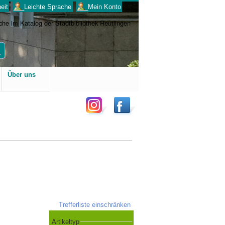
eit
___Leichte Sprache
___Mein Konto
Benutzerspezifische
Über uns
Werkzeuge
Trefferliste einschränken
Artikeltyp