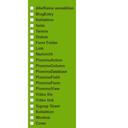
Alle/Keine auswählen
BlogEntry
Kollektion
Seite
Termin
Ordner
Form Folder
Link
Nachricht
PlominoAction
PlominoColumn
PlominoDatabase
PlominoField
PlominoForm
PlominoView
Video file
Video link
Signup Sheet
Kollektion
Window
Cover