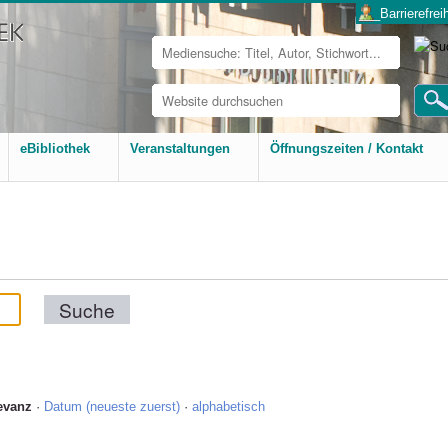
___Barrierefreih
Website
durchsuchen
Erweiterte
Suche…
eBibliothek
Veranstaltungen
Öffnungszeiten / Kontakt
evanz
·
Datum (neueste zuerst)
·
alphabetisch