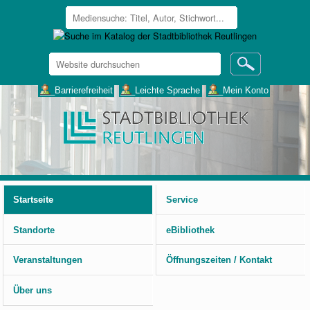
Website
durchsuchen
Erweiterte
___Barrierefreiheit
___Leichte Sprache
___Mein Konto
Suche…
Benutzerspezifische
Werkzeuge
Startseite
Service
Standorte
eBibliothek
Veranstaltungen
Öffnungszeiten / Kontakt
Über uns