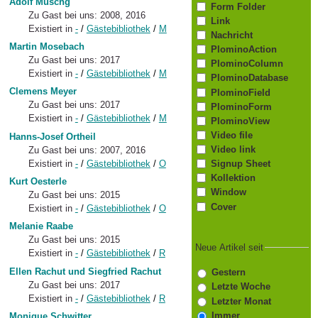
Adolf Muschg
Form Folder
Zu Gast bei uns: 2008, 2016
Link
Existiert in
-
/
Gästebibliothek
/
M
Nachricht
Martin Mosebach
PlominoAction
Zu Gast bei uns: 2017
PlominoColumn
Existiert in
-
/
Gästebibliothek
/
M
PlominoDatabase
Clemens Meyer
PlominoField
Zu Gast bei uns: 2017
PlominoForm
Existiert in
-
/
Gästebibliothek
/
M
PlominoView
Video file
Hanns-Josef Ortheil
Video link
Zu Gast bei uns: 2007, 2016
Existiert in
-
/
Gästebibliothek
/
O
Signup Sheet
Kollektion
Kurt Oesterle
Window
Zu Gast bei uns: 2015
Cover
Existiert in
-
/
Gästebibliothek
/
O
Melanie Raabe
Zu Gast bei uns: 2015
Neue Artikel seit
Existiert in
-
/
Gästebibliothek
/
R
Ellen Rachut und Siegfried Rachut
Gestern
Zu Gast bei uns: 2017
Letzte Woche
Existiert in
-
/
Gästebibliothek
/
R
Letzter Monat
Immer
Monique Schwitter