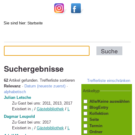
Sie sind hier:
Startseite
Suchergebnisse
62
Artikel gefunden.
Trefferliste sortieren
Trefferliste einschränken
Relevanz
·
Datum (neueste zuerst)
·
Artikeltyp
alphabetisch
Julian Letsche
Alle/Keine auswählen
Zu Gast bei uns: 2011, 2013, 2017
BlogEntry
Existiert in
-
/
Gästebibliothek
/
L
Kollektion
Dagmar Leupold
Seite
Zu Gast bei uns: 2017
Termin
Existiert in
-
/
Gästebibliothek
/
L
Ordner