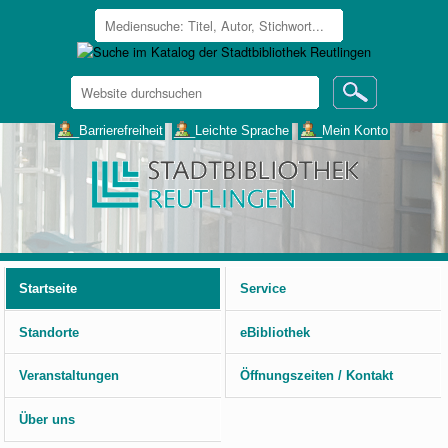
Website
durchsuchen
Erweiterte
___Barrierefreiheit
___Leichte Sprache
___Mein Konto
Suche…
Benutzerspezifische
Werkzeuge
Startseite
Service
Standorte
eBibliothek
Veranstaltungen
Öffnungszeiten / Kontakt
Über uns