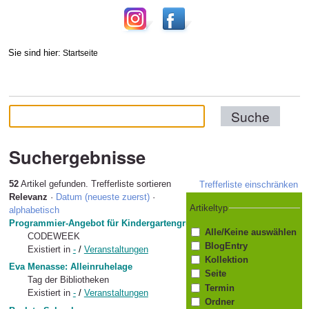
Sie sind hier:
Startseite
Suchergebnisse
52
Artikel gefunden.
Trefferliste sortieren
Trefferliste einschränken
Relevanz
·
Datum (neueste zuerst)
·
Artikeltyp
alphabetisch
Programmier-Angebot für Kindergartengruppen
Alle/Keine auswählen
CODEWEEK
BlogEntry
Existiert in
-
/
Veranstaltungen
Kollektion
Eva Menasse: Alleinruhelage
Seite
Tag der Bibliotheken
Termin
Existiert in
-
/
Veranstaltungen
Ordner