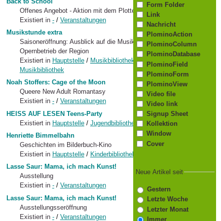
Back to School
Form Folder
Offenes Angebot - Aktion mit dem Plotter
Link
Existiert in
-
/
Veranstaltungen
Nachricht
Musikstunde extra
PlominoAction
Saisoneröffnung: Ausblick auf die Musikprogramme im Konzert- und
PlominoColumn
Opernbetrieb der Region
PlominoDatabase
Existiert in
Hauptstelle
/
Musikbibliothek
/
Veranstaltungen
PlominoField
Musikbibliothek
PlominoForm
Noah Stoffers: Cage of the Moon
PlominoView
Queere New Adult Romantasy
Video file
Existiert in
-
/
Veranstaltungen
Video link
HEISS AUF LESEN Teens-Party
Signup Sheet
Existiert in
Hauptstelle
/
Jugendbibliothek
/
Veranstaltungen
Kollektion
Window
Henriette Bimmelbahn
Cover
Geschichten im Bilderbuch-Kino
Existiert in
Hauptstelle
/
Kinderbibliothek
/
Veranstaltungen
Lasse Saur: Mama, ich mach Kunst!
Neue Artikel seit
Ausstellung
Existiert in
-
/
Veranstaltungen
Gestern
Lasse Saur: Mama, ich mach Kunst!
Letzte Woche
Ausstellungsseröffnung
Letzter Monat
Existiert in
-
/
Veranstaltungen
Immer