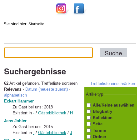
Sie sind hier:
Startseite
Suchergebnisse
62
Artikel gefunden.
Trefferliste sortieren
Trefferliste einschränken
Relevanz
·
Datum (neueste zuerst)
·
Artikeltyp
alphabetisch
Eckart Hammer
Alle/Keine auswählen
Zu Gast bei uns: 2018
BlogEntry
Existiert in
-
/
Gästebibliothek
/
H
Kollektion
Jens Johler
Seite
Zu Gast bei uns: 2015
Termin
Existiert in
-
/
Gästebibliothek
/
J
Ordner