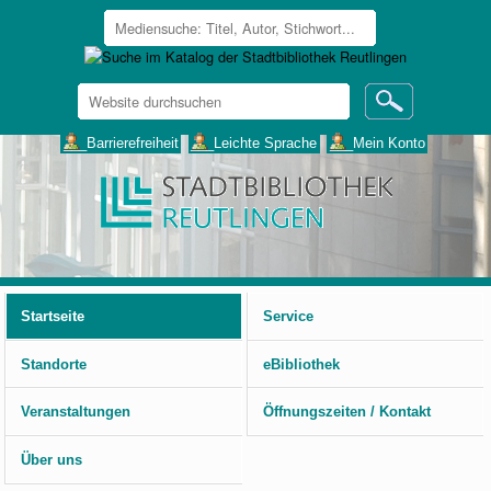
Website
durchsuchen
Erweiterte
___Barrierefreiheit
___Leichte Sprache
___Mein Konto
Suche…
Benutzerspezifische
Werkzeuge
Startseite
Service
Standorte
eBibliothek
Veranstaltungen
Öffnungszeiten / Kontakt
Über uns