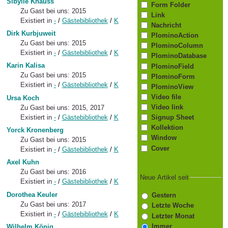
Sibylle Knauss
Form Folder
Zu Gast bei uns: 2015
Link
Existiert in
-
/
Gästebibliothek
/
K
Nachricht
Dirk Kurbjuweit
PlominoAction
Zu Gast bei uns: 2015
PlominoColumn
Existiert in
-
/
Gästebibliothek
/
K
PlominoDatabase
Karin Kalisa
PlominoField
Zu Gast bei uns: 2015
PlominoForm
Existiert in
-
/
Gästebibliothek
/
K
PlominoView
Video file
Ursa Koch
Video link
Zu Gast bei uns: 2015, 2017
Existiert in
-
/
Gästebibliothek
/
K
Signup Sheet
Kollektion
Yorck Kronenberg
Window
Zu Gast bei uns: 2015
Cover
Existiert in
-
/
Gästebibliothek
/
K
Axel Kuhn
Zu Gast bei uns: 2016
Neue Artikel seit
Existiert in
-
/
Gästebibliothek
/
K
Dorothea Keuler
Gestern
Zu Gast bei uns: 2017
Letzte Woche
Existiert in
-
/
Gästebibliothek
/
K
Letzter Monat
Immer
Wilhelm König