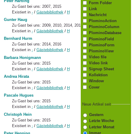
Peter Härtling
Form Folder
Zu Gast bei uns: 2007, 2015
Link
Existiert in
-
/
Gästebibliothek
/
H
Nachricht
Gunter Haug
PlominoAction
Zu Gast bei uns: 2009, 2010, 2014, 2015
PlominoColumn
Existiert in
-
/
Gästebibliothek
/
H
PlominoDatabase
Bernhard Hurm
PlominoField
Zu Gast bei uns: 2014, 2016
PlominoForm
Existiert in
-
/
Gästebibliothek
/
H
PlominoView
Video file
Barbara Honigmann
Video link
Zu Gast bei uns: 2015
Existiert in
-
/
Gästebibliothek
/
H
Signup Sheet
Kollektion
Andrea Hirata
Window
Zu Gast bei uns: 2015
Cover
Existiert in
-
/
Gästebibliothek
/
H
Pascale Hugues
Zu Gast bei uns: 2015
Neue Artikel seit
Existiert in
-
/
Gästebibliothek
/
H
Christoph Hein
Gestern
Zu Gast bei uns: 2015
Letzte Woche
Existiert in
-
/
Gästebibliothek
/
H
Letzter Monat
Immer
Peter Henning