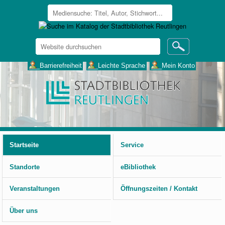
Website
durchsuchen
Erweiterte
___Barrierefreiheit
___Leichte Sprache
___Mein Konto
Suche…
Benutzerspezifische
Werkzeuge
Startseite
Service
Standorte
eBibliothek
Veranstaltungen
Öffnungszeiten / Kontakt
Über uns