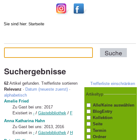
Sie sind hier:
Startseite
Suchergebnisse
62
Artikel gefunden.
Trefferliste sortieren
Trefferliste einschränken
Relevanz
·
Datum (neueste zuerst)
·
Artikeltyp
alphabetisch
Amelie Fried
Alle/Keine auswählen
Zu Gast bei uns: 2017
BlogEntry
Existiert in
-
/
Gästebibliothek
/
F
Kollektion
Anna Katharina Hahn
Seite
Zu Gast bei uns: 2013, 2016
Termin
Existiert in
-
/
Gästebibliothek
/
H
Ordner