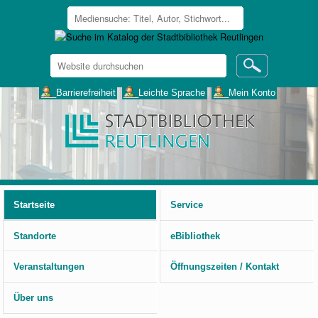
Website
durchsuchen
Erweiterte
___Barrierefreiheit
___Leichte Sprache
___Mein Konto
Suche…
Benutzerspezifische
Werkzeuge
Startseite
Service
Standorte
eBibliothek
Veranstaltungen
Öffnungszeiten / Kontakt
Über uns