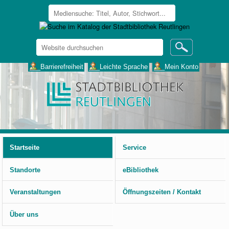
Website
durchsuchen
Erweiterte
___Barrierefreiheit
___Leichte Sprache
___Mein Konto
Suche…
Benutzerspezifische
Werkzeuge
Startseite
Service
Standorte
eBibliothek
Veranstaltungen
Öffnungszeiten / Kontakt
Über uns