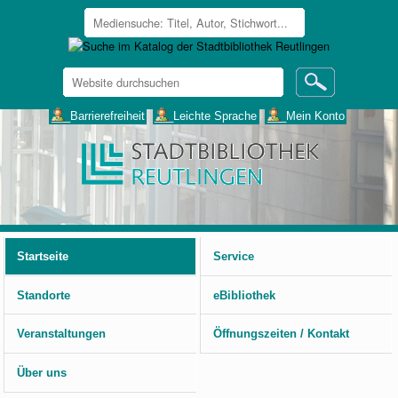
Website
durchsuchen
Erweiterte
___Barrierefreiheit
___Leichte Sprache
___Mein Konto
Suche…
Benutzerspezifische
Werkzeuge
Startseite
Service
Standorte
eBibliothek
Veranstaltungen
Öffnungszeiten / Kontakt
Über uns