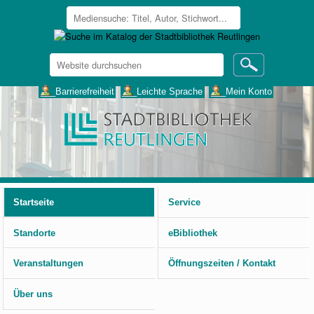
Website
durchsuchen
Erweiterte
___Barrierefreiheit
___Leichte Sprache
___Mein Konto
Suche…
Benutzerspezifische
Werkzeuge
Startseite
Service
Standorte
eBibliothek
Veranstaltungen
Öffnungszeiten / Kontakt
Über uns