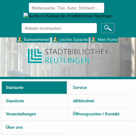
Website
durchsuchen
Erweiterte
___Barrierefreiheit
___Leichte Sprache
___Mein Konto
Suche…
Benutzerspezifische
Werkzeuge
Startseite
Service
Standorte
eBibliothek
Veranstaltungen
Öffnungszeiten / Kontakt
Über uns