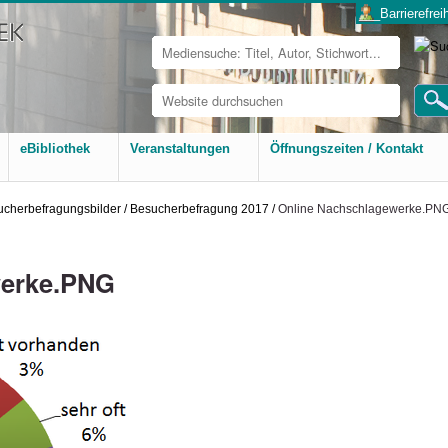
___Barrierefreih
Website
durchsuchen
Erweiterte
Suche…
eBibliothek
Veranstaltungen
Öffnungszeiten / Kontakt
ucherbefragungsbilder
/
Besucherbefragung 2017
/
Online Nachschlagewerke.PN
werke.PNG