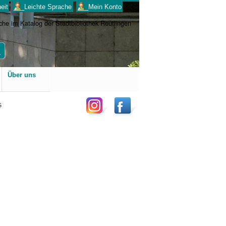
eit
___Leichte Sprache
___Mein Konto
Benutzerspezifische
Über uns
Werkzeuge
G