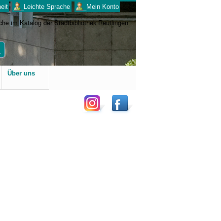
eit
___Leichte Sprache
___Mein Konto
Benutzerspezifische
Über uns
Werkzeuge